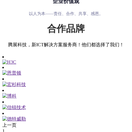
企业价值观
以人为本——责任、合作、共享、感恩。
合作品牌
腾展科技，新ICT解决方案服务商！他们都选择了我们！
上一页
1