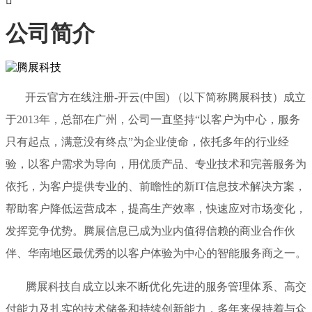

公司简介
开云官方在线注册-开云(中国) （以下简称腾展科技）成立
于2013年，总部在广州，公司一直坚持“以客户为中心，服务
只有起点，满意没有终点”为企业使命，依托多年的行业经
验，以客户需求为导向，用优质产品、专业技术和完善服务为
依托，为客户提供专业的、前瞻性的新IT信息技术解决方案，
帮助客户降低运营成本，提高生产效率，快速应对市场变化，
发挥竞争优势。腾展信息已成为业内值得信赖的商业合作伙
伴、华南地区最优秀的以客户体验为中心的智能服务商之一。
腾展科技自成立以来不断优化先进的服务管理体系、高交
付能力及扎实的技术储备和持续创新能力，多年来保持着与众