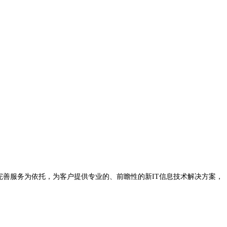
完善服务为依托，为客户提供专业的、前瞻性的新IT信息技术解决方案，