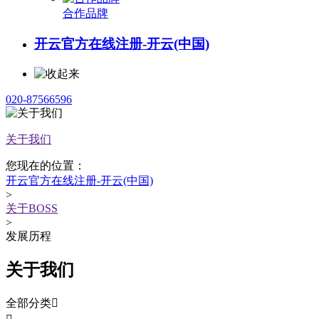
合作品牌
开云官方在线注册-开云(中国)
020-87566596
关于我们
您现在的位置：
开云官方在线注册-开云(中国)
>
关于BOSS
>
发展历程
关于我们
全部分类
