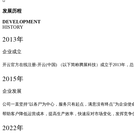

发展历程
DEVELOPMENT
HISTORY
2013年
企业成立
开云官方在线注册-开云(中国) （以下简称腾展科技）成立于2013年，
2015年
企业发展
公司一直坚持“以各尸为中心，服务只有起点，满意没有终点”为企业使
帮助客户降低运营成本，提高生产效率，快速应对市场变化，发挥竞争
2022年