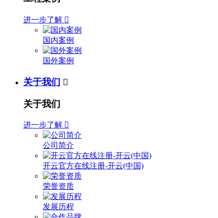
进一步了解

国内案例
国外案例
关于我们

关于我们
进一步了解

公司简介
开云官方在线注册-开云(中国)
荣誉资质
发展历程