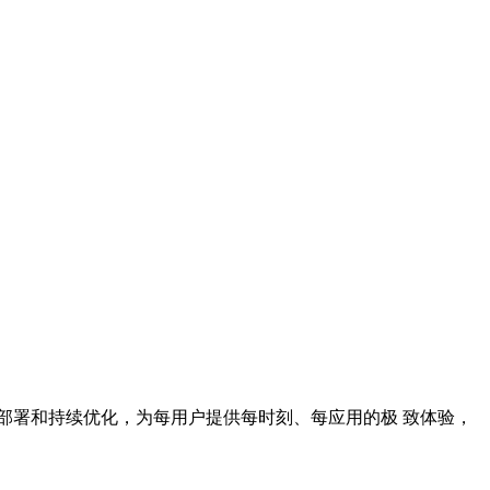
策略部署和持续优化，为每用户提供每时刻、每应用的极 致体验，