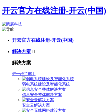
开云官方在线注册-开云(中国)
开云官方在线注册-开云(中国)
解决方案

解决方案
进一步了解

弱电系统建设及智能化系统
信息安全整体解决方案
安全云解决方案