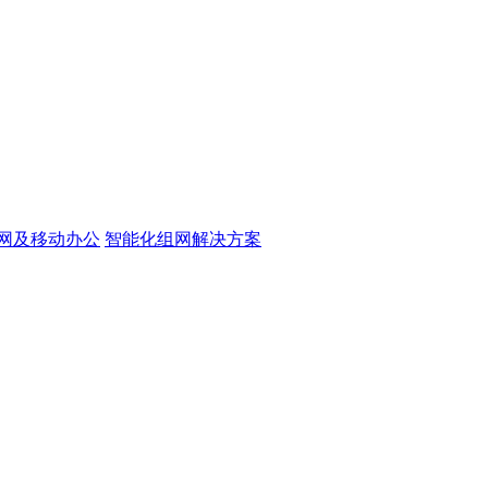
网及移动办公
智能化组网解决方案