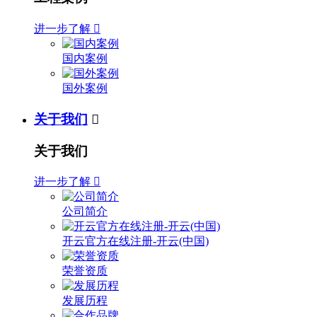
进一步了解

国内案例
国外案例
关于我们

关于我们
进一步了解

公司简介
开云官方在线注册-开云(中国)
荣誉资质
发展历程