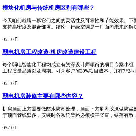
模块化机房与传统机房区别有哪些？
今天咱们就聊一聊它们之间的灵活性及可靠性和节能效果。下
支持高密度及混合部署。结论：行级空调是一种面向未来的解决
05-10

弱电机房工程改造-机房改造建设工程
每个弱电智能化工程均成立有资深设计师领衔的项目专案小组，
工程质量品质以及周期。可为客户省30%项目成本，并有7*2
05-10

弱电机房装修主要有哪些内容？
机房顶面上方需要做防水防潮处理，顶面下方刷乳胶漆做防尘
于顶面管线繁多，安装时各系统管路必须横平竖直，错落有致
05-10
