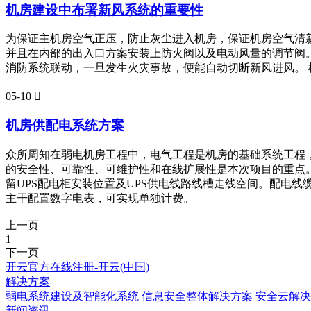
机房建设中布署新风系统的重要性
为保证主机房空气正压，防止灰尘进入机房，保证机房空气清
并且在内部的出入口方案安装上防火阀以及电动风量的调节阀。
消防系统联动，一旦发生火灾事故，便能自动切断新风进风。
05-10

机房供配电系统方案
众所周知在弱电机房工程中，电气工程是机房的基础系统工程
的安全性、可靠性、可维护性和在线扩展性是本次项目的重点
留UPS配电柜安装位置及UPS供电线路线槽走线空间。配电
主干配置数字电表，可实现单独计费。
上一页
1
下一页
开云官方在线注册-开云(中国)
解决方案
弱电系统建设及智能化系统
信息安全整体解决方案
安全云解决
新闻资讯