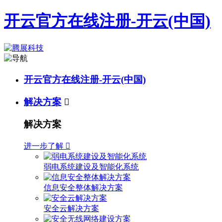
开云官方在线注册-开云(中国)
开云官方在线注册-开云(中国)
解决方案

解决方案
进一步了解

弱电系统建设及智能化系统
信息安全整体解决方案
安全云解决方案