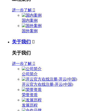
进一步了解

国内案例
国外案例
关于我们

关于我们
进一步了解

公司简介
开云官方在线注册-开云(中国)
荣誉资质
发展历程