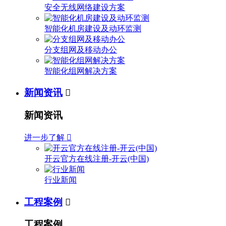
安全无线网络建设方案
智能化机房建设及动环监测
分支组网及移动办公
智能化组网解决方案
新闻资讯

新闻资讯
进一步了解

开云官方在线注册-开云(中国)
行业新闻
工程案例

工程案例