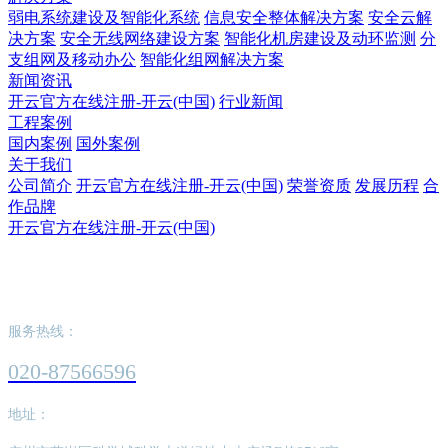
弱电系统建设及智能化系统
信息安全整体解决方案
安全云解
决方案
安全无线网络建设方案
智能化机房建设及动环监测
分
支组网及移动办公
智能化组网解决方案
新闻资讯
开云官方在线注册-开云(中国)
行业新闻
工程案例
国内案例
国外案例
关于我们
公司简介
开云官方在线注册-开云(中国)
荣誉资质
发展历程
合
作品牌
开云官方在线注册-开云(中国)
开云官方在线注册-开云(中国)
服务热线：
020-87566596
地址：