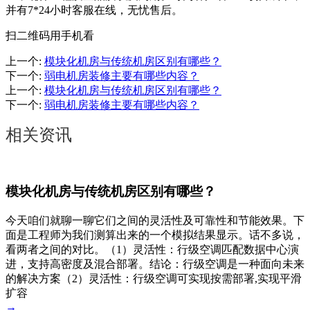
并有7*24小时客服在线，无忧售后。
扫二维码用手机看
上一个
:
模块化机房与传统机房区别有哪些？
下一个
:
弱电机房装修主要有哪些内容？
上一个
:
模块化机房与传统机房区别有哪些？
下一个
:
弱电机房装修主要有哪些内容？
相关资讯
模块化机房与传统机房区别有哪些？
今天咱们就聊一聊它们之间的灵活性及可靠性和节能效果。下
面是工程师为我们测算出来的一个模拟结果显示。话不多说，
看两者之间的对比。（1）灵活性：行级空调匹配数据中心演
进，支持高密度及混合部署。结论：行级空调是一种面向未来
的解决方案（2）灵活性：行级空调可实现按需部署,实现平滑
扩容
→